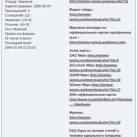
http://xtreme-jumps.eu/page.php?11
Откуда:
Чернигов
Зарегистрирован
: 2008-06-04
Видео-гайды :
Приглашений:
0
http://xtreme-
Сообщений:
112
jumps.eu/download.php?list.12
Уважение:
[+0/-0]
Позитив:
[+0/-0]
Мировые рекорды на
Пол:
Мужской
оффициальных картах одобренных
Провел на форуме:
xj.eu :
19 часов 5 минут
http://xtreme-jumps.eu/demos.php
Последний визит:
2009-01-08 22:33:02
Jump карты :
1)KZ Maps
http://xtreme-
jumps.eu/download.php?list.9
2)Custom Maps
http://xtreme-
jumps.eu/download.php?list.19
3)AXN Maps
http://xtreme-
jumps.eu/download.php?list.18
4)2man Maps
http://xtreme-
jumps.eu/download.php?list.17
5)Не оффициальные карты
http://www.troubl3m4k3r.ch/@files/index
… trike/maps
Мувики:
http://xtreme-
jumps.eu/download.php?list.10
FAQ Одна из лучших статей о
техники идеального longjump: