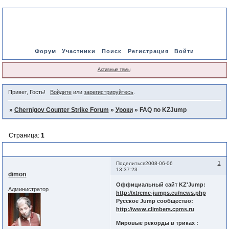
Форум
Участники
Поиск
Регистрация
Войти
Активные темы
Привет, Гость!
Войдите
или
зарегистрируйтесь
.
»
Chernigov Counter Strike Forum
»
Уроки
»
FAQ по KZJump
Страница:
1
FAQ по KZJump
1
Поделиться
2008-06-06
13:37:23
dimon
Оффициальный сайт KZ'Jump:
Администратор
http://xtreme-jumps.eu/news.php
Русское Jump сообщество:
http://www.climbers.cpms.ru
Мировые рекорды в триках :