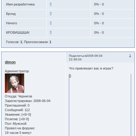
Имя разработчика
0% - 0
Брэнд
0% - 0
Ничего
0% - 0
КРОВИШШША!
0% - 0
Голосов:
1
;
Проголосовали:
1
1
Поделиться
2008-06-04
22:48:04
dimon
Что привлекает вас в играх?
Администратор
0
Откуда:
Чернигов
Зарегистрирован
: 2008-06-04
Приглашений:
0
Сообщений:
112
Уважение:
[+0/-0]
Позитив:
[+0/-0]
Пол:
Мужской
Провел на форуме:
19 часов 5 минут