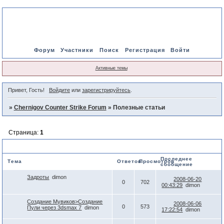
Форум
Участники
Поиск
Регистрация
Войти
Активные темы
Привет, Гость!
Войдите
или
зарегистрируйтесь
.
»
Chernigov Counter Strike Forum
»
Полезные статьи
Страница:
1
Полезные статьи
Последнее
Тема
Ответов
Просмотров
сообщение
Задроты
dimon
2008-06-20
0
702
00:43:29
dimon
Создание Мувиков>Создание
2008-06-06
0
573
Пули через 3dsmax 7
dimon
17:22:54
dimon