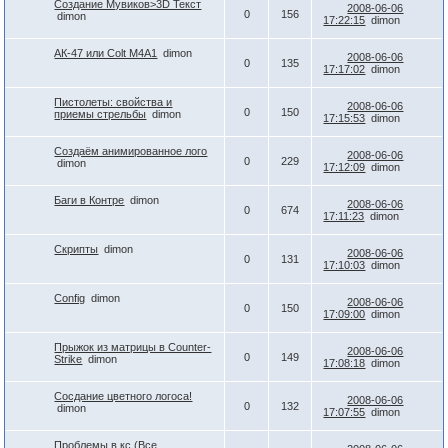
Создание Мувиков>3D Текст
2008-06-06
0
156
dimon
17:22:15
dimon
АК-47 или Colt M4A1
dimon
2008-06-06
0
135
17:17:02
dimon
Пистолеты: свойства и
2008-06-06
0
150
приемы стрельбы
dimon
17:15:53
dimon
Создаём анимированное лого
2008-06-06
0
229
dimon
17:12:09
dimon
Баги в Контре
dimon
2008-06-06
0
674
17:11:23
dimon
Скрипты
dimon
2008-06-06
0
131
17:10:03
dimon
Config
dimon
2008-06-06
0
150
17:09:00
dimon
Прыжок из матрицы в Counter-
2008-06-06
0
149
Strike
dimon
17:08:18
dimon
Сосдание цветного логоса!
2008-06-06
0
132
dimon
17:07:55
dimon
Проблемы в кс (Все